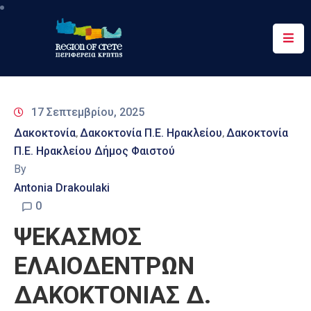
Περιφέρεια
Ενημέρωση
17 Σεπτεμβρίου, 2025
Έργα
Δακοκτονία
Δακοκτονία Π.Ε. Ηρακλείου
Δακοκτονία
‚
‚
&
Π.Ε. Ηρακλείου Δήμος Φαιστού
Δράσεις
By
Ψηφιακές
Antonia Drakoulaki
Υπηρεσίες
0
ΨΕΚΑΣΜΟΣ
Επικοινωνία
ΕΛΑΙΟΔΕΝΤΡΩΝ
ΔΑΚΟΚΤΟΝΙΑΣ Δ.