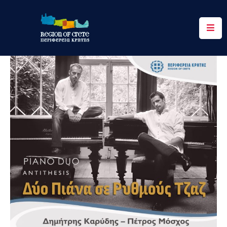
Περιφέρεια
Ενημέρωση
Έργα
&
Δράσεις
Ψηφιακές
Υπηρεσίες
Επικοινωνία