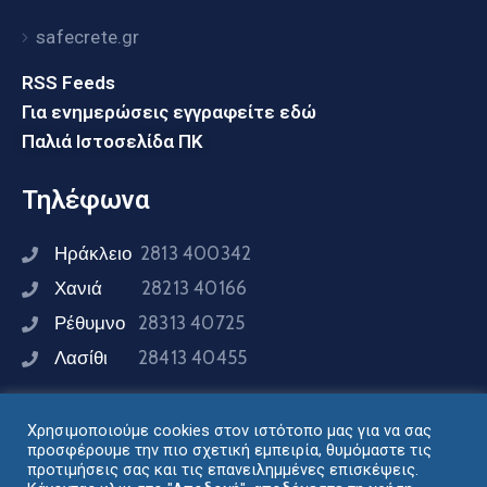
safecrete.gr
RSS Feeds
Για ενημερώσεις εγγραφείτε εδώ
Παλιά Ιστοσελίδα ΠΚ
Τηλέφωνα
Ηράκλειο
2813 400342
Χανιά
28213 40166
Ρέθυμνο
28313 40725
Λασίθι
28413 40455
Χρησιμοποιούμε cookies στον ιστότοπο μας για να σας
Συνδεθείτε μαζί μας
προσφέρουμε την πιο σχετική εμπειρία, θυμόμαστε τις
προτιμήσεις σας και τις επανειλημμένες επισκέψεις.