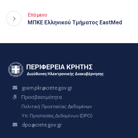
Επόμενο
ΜΠKΕ Ελληνικού Τμήματος EastMed
gram.pkr@crete.gov.gr
Προσβασιμότητα
Πολιτική Προστασίας Δεδομένων
Υπ. Προστασίας Δεδομένων (DPO)
dpo@crete.gov.gr