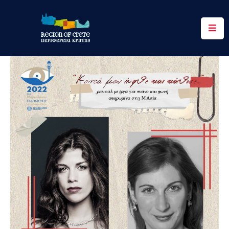
Περιφέρεια
Ενημέρωση
Έργα
&
Δράσεις
Ψηφιακές
Υπηρεσίες
Επικοινωνία