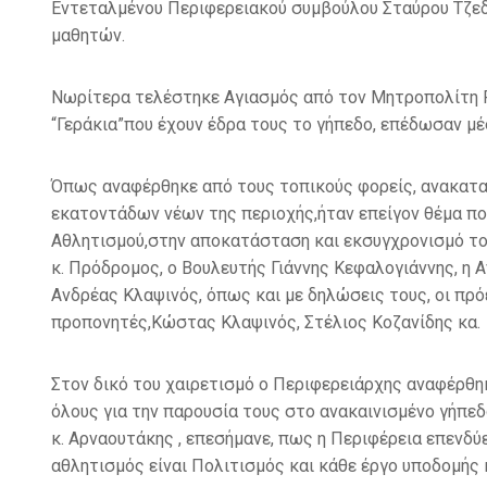
Εντεταλμένου Περιφερειακού συμβούλου Σταύρου Τζε
μαθητών
.
Νωρίτερα τελέστηκε Αγιασμός
από
τον Μητροπολίτη 
“Γεράκια”που
έχουν
έδρα τους το γήπεδο
,
επέδωσαν μέσ
Όπως αναφέρθηκε
από
τους τοπικούς φορείς
,
ανακατα
εκατοντάδων νέων της περιοχής
,
ήταν επείγον θέμα π
Αθλητισμού
,
στην αποκατάσταση και
εκσυγχρονισμό
το
κ
.
Πρόδρομος
,
ο Βουλευτής
Γιάννης
Κεφαλογιάννης
,
η 
Ανδρέας
Κλαψινός
,
όπως και με δηλώσεις τους
,
οι πρ
προπονητές
,
Κώστας
Κλαψινός
,
Στέλιος
Κοζανίδης κα
.
Στον δικό του χαιρετισμό ο Περιφερειάρχης αναφέρθη
όλους για την παρουσία τους στο ανακαινισμένο γήπε
κ
.
Αρναουτάκης
,
επεσήμανε
,
πως η Περιφέρεια επενδύε
αθλητισμός είναι Πολιτισμός και κάθε έργο υποδομής