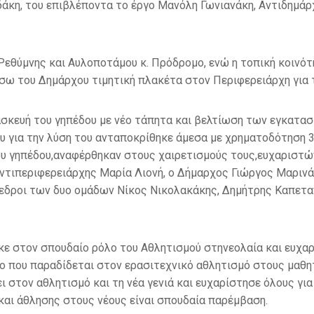
δάκη
,
του επιβλέποντα το έργο Μανόλη
Γωνιανάκη
,
Αντιδημά
Ρεθύμνης και Αυλοποτάμου κ
.
Πρόδρομο
,
ενώ η τοπική κοινό
ω του Δημάρχου τιμητική πλακέτα στον Περιφερειάρχη για 
σκευή του γηπέδου με νέο τάπητα και βελτίωση των εγκατασ
ου για την λύση του ανταποκρίθηκε άμεσα με χρηματοδότηση
υ γηπέδου
,
αναφέρθηκαν στους χαιρετισμούς τους
,
ευχαριστώ
Αντιπεριφερειάρχης Μαρία
Λιονή
,
ο Δήμαρχος
Γιώργος
Μαρινά
όεδροι των δυο ομάδων Νίκος
Νικολακάκης
,
Δημήτρης
Καπετα
κε στον σπουδαίο ρόλο του Αθλητισμού στη
νεολαία
και ευχα
δο που παραδίδεται στον ερασιτεχνικό αθλητισμό στους μαθη
ι στον αθλητισμό και τη νέα γενιά και ευχαρίστησε όλους για
 και άθλησης στους νέους είναι σπουδαία παρέμβαση
.