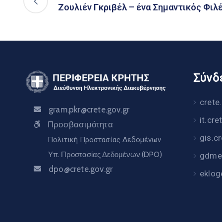
Ζουλιέν Γκριβέλ – ένα Σημαντικός Φιλ
Σύνδε
crete
gram.pkr@crete.gov.gr
it.cre
Προσβασιμότητα
gis.c
Πολιτική Προστασίας Δεδομένων
Υπ. Προστασίας Δεδομένων (DPO)
gdme.
dpo@crete.gov.gr
eklog