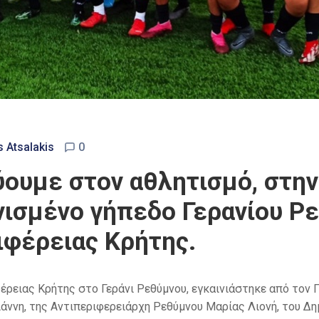
s Atsalakis
0
ουμε στον αθλητισμό, στην
ινισμένο γήπεδο Γερανίου Ρ
ιφέρειας Κρήτης.
έρειας Κρήτης στο Γεράνι Ρεθύμνου
,
εγκαινιάστηκε
από
τον Π
άννη
,
της Αντιπεριφερειάρχη
Ρεθύμνου
Μαρίας
Λιονή
,
του
Δη