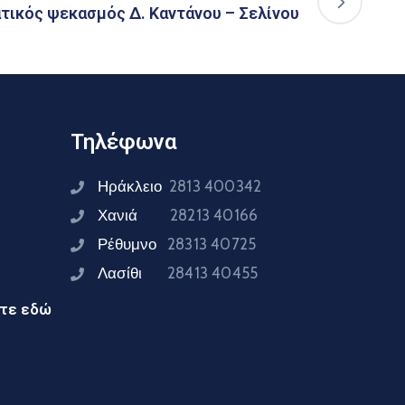
τικός ψεκασμός Δ. Καντάνου – Σελίνου
Τηλέφωνα
Ηράκλειο
2813 400342
Χανιά
28213 40166
Ρέθυμνο
28313 40725
Λασίθι
28413 40455
ίτε εδώ