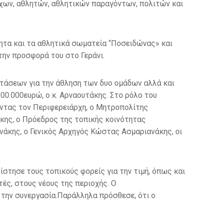
ρχων
,
αθλητών
,
αθλητικών παραγόντων
,
πολιτών και
τητα και τα αθλητικά σωματεία “Ποσειδώνας» και
την προσφορά του στο Γεράνι
.
τάσεων για την άθληση των δυο ομάδων αλλά και
300.000
ευρώ
,
ο κ
.
Αρναουτάκης
.
Στο ρόλο του
ντας τον Περιφερειάρχη
,
ο Μητροπολίτης
κης
,
ο Πρόεδρος της τοπικής κοινότητας
νάκης
,
ο
Γενικός Α
ρχηγός
Κώστας
Ασμαριανάκης
,
οι
ρίστησε τους τοπικούς
φορείς
για την τιμή
,
όπως και
τές
,
στους νέους της περιοχής
.
Ο
 την συνεργασία
.
Παράλληλα πρόσθεσε
,
ότι ο