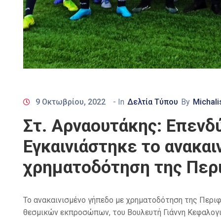
9 Οκτωβρίου, 2022
- In
Δελτία Τύπου
By
Michali
Στ. Αρναουτάκης: Επενδύ
Εγκαινιάστηκε το ανακα
χρηματοδότηση της Περ
Το ανακαινισμένο γήπεδο με χρηματοδότηση της Περιφ
θεσμικών εκπροσώπων
,
του Βουλευτή
Γιάννη
Κεφαλογι