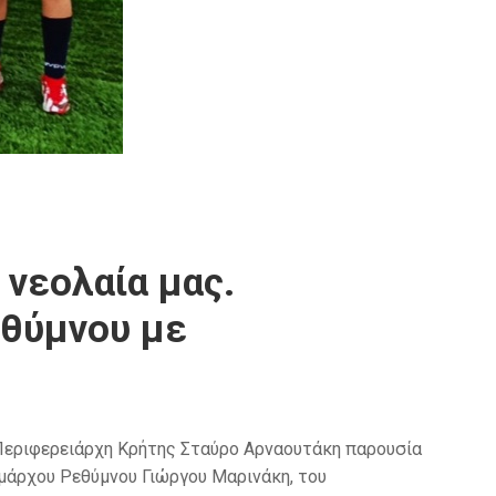
 νεολαία μας.
εθύμνου με
εριφερειάρχη Κρήτης Σταύρο Αρναουτάκη παρουσία
μάρχου
Ρεθύμνου
Γιώργου
Μαρινάκη
,
του