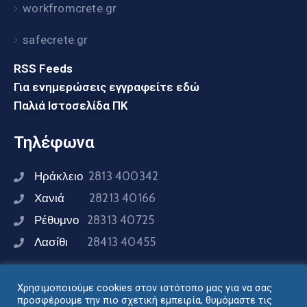
workfromcrete.gr
safecrete.gr
RSS Feeds
Για ενημερώσεις εγγραφείτε εδώ
Παλιά Ιστοσελίδα ΠΚ
Τηλέφωνα
Ηράκλειο
2813 400342
Χανιά
28213 40166
Ρέθυμνο
28313 40725
Λασίθι
28413 40455
Χρησιμοποιούμε cookies στον ιστότοπο μας για να σας
Συνδεθείτε μαζί μας
προσφέρουμε την πιο σχετική εμπειρία, θυμόμαστε τις