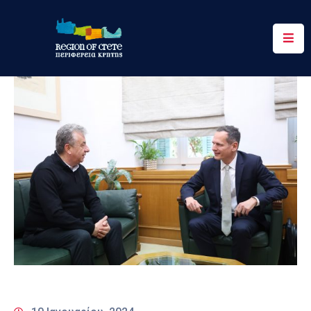
Περιφέρεια
Ενημέρωση
Έργα
&
Δράσεις
Ψηφιακές
Υπηρεσίες
Επικοινωνία