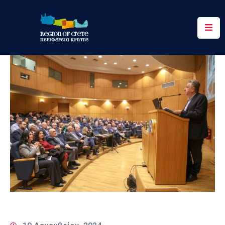
Περιφέρεια
Ενημέρωση
Έργα
&
Δράσεις
Ψηφιακές
Υπηρεσίες
Επικοινωνία