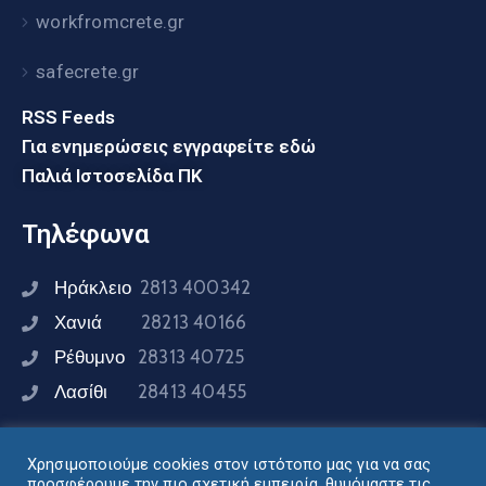
workfromcrete.gr
safecrete.gr
RSS Feeds
Για ενημερώσεις εγγραφείτε εδώ
Παλιά Ιστοσελίδα ΠΚ
Τηλέφωνα
Ηράκλειο
2813 400342
Χανιά
28213 40166
Ρέθυμνο
28313 40725
Λασίθι
28413 40455
Χρησιμοποιούμε cookies στον ιστότοπο μας για να σας
Συνδεθείτε μαζί μας
προσφέρουμε την πιο σχετική εμπειρία, θυμόμαστε τις