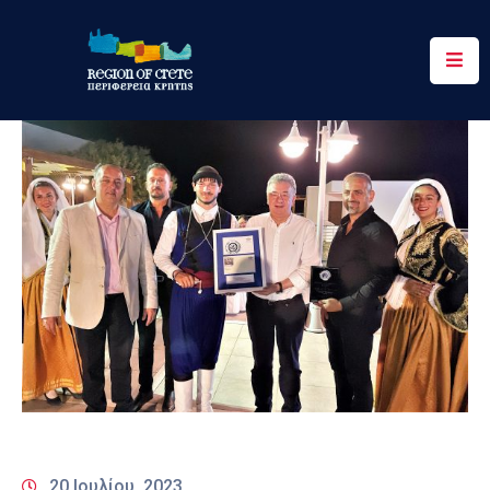
Περιφέρεια
Ενημέρωση
Έργα
&
Δράσεις
Ψηφιακές
Υπηρεσίες
Επικοινωνία
20 Ιουλίου, 2023