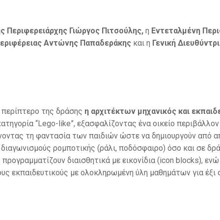
 Περιφερειάρχης Γιώργος Πιτσούλης,
η
Εντεταλμένη Περι
 Περιφέρειας Αντώνης Παπαδεράκης
και η
Γενική Διευθύντρ
ο περίπτερο της δράσης
η αρχιτέκτων μηχανικός και εκπαιδ
τηγορία “Lego-like”, εξασφαλίζοντας ένα οικείο περιβάλλον 
νοντας τη φαντασία των παιδιών ώστε να δημιουργούν από απ
 διαγωνισμούς ρομποτικής (ράλι, ποδόσφαιρο) όσο και σε δρ
προγραμματίζουν διαισθητικά με εικονίδια (icon blocks), εν
υς εκπαιδευτικούς με ολοκληρωμένη ύλη μαθημάτων για έξι σ