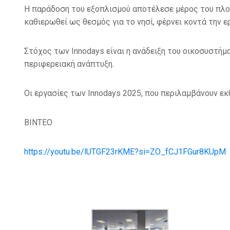
Η παράδοση του εξοπλισμού αποτέλεσε μέρος του πλο
καθιερωθεί ως θεσμός για το νησί, φέρνει κοντά την ε
Στόχος των Innodays είναι η ανάδειξη του οικοσυστήμ
περιφερειακή ανάπτυξη.
Οι εργασίες των Innodays 2025, που περιλαμβάνουν εκ
ΒΙΝΤΕΟ
https://youtu.be/lUTGF23rKME?si=ZO_fCJ1FGur8KUpM