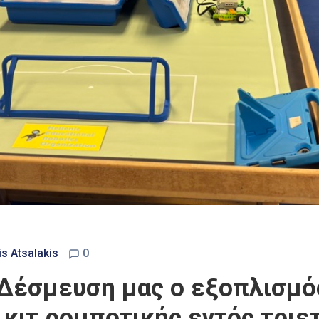
is Atsalakis
0
«Δέσμευση μας ο εξοπλισμ
 κιτ ρομποτικής εντός τριε