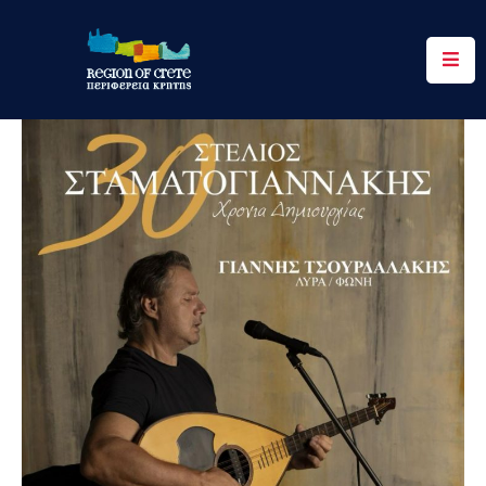
Περιφέρεια
Ενημέρωση
Έργα
&
Δράσεις
Ψηφιακές
Υπηρεσίες
Επικοινωνία