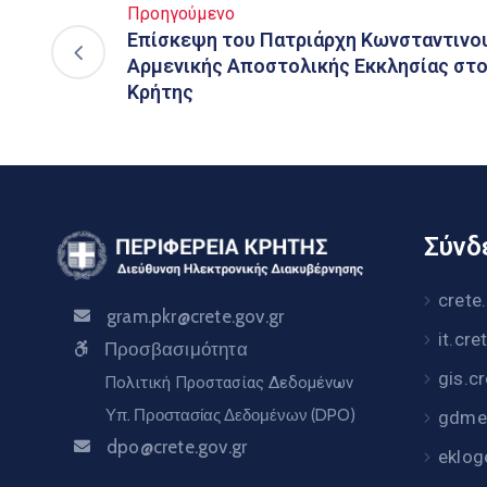
Προηγούμενο
Επίσκεψη του Πατριάρχη Κωνσταντινο
Αρμενικής Αποστολικής Εκκλησίας στ
Κρήτης
Σύνδε
crete
gram.pkr@crete.gov.gr
it.cre
Προσβασιμότητα
gis.c
Πολιτική Προστασίας Δεδομένων
Υπ. Προστασίας Δεδομένων (DPO)
gdme.
dpo@crete.gov.gr
eklog