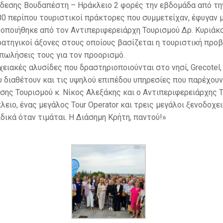
δεσης Βουδαπέστη – Ηράκλειο 2 φορές την εβδομάδα από την
 80 περίπου τουριστικοί πράκτορες που συμμετείχαν, έφυγαν
οποιήθηκε από τον Αντιπεριφερειάρχη Τουρισμού Δρ. Κυριάκ
ρατηγικοί άξονες στους οποίους βασίζεται η τουριστική προ
πωλήσεις τους για τον προορισμό.
ιακές αλυσίδες που δραστηριοποιούνται στο νησί, Grecotel, A
 διαθέτουν και τις υψηλού επιπέδου υπηρεσίες που παρέχουν
ης Τουρισμού κ. Νίκος Αλεξάκης και ο Αντιπεριφερειάρχης 
ιο, ένας μεγάλος Tour Operator και τρεις μεγάλοι ξενοδοχεια
ιδικά όταν τιμάται. Η Διάσημη Κρήτη, παντού!»