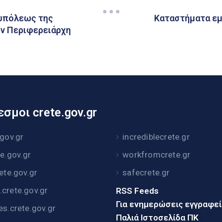
υπόλεως της
Καταστήματα εμ
ον Περιφερειάρχη
σμοι crete.gov.gr
.gov.gr
incrediblecrete.gr
te.gov.gr
workfromcrete.gr
rete.gov.gr
safecrete.gr
crete.gov.gr
RSS Feeds
Για ενημερώσεις εγγραφε
es.crete.gov.gr
Παλιά Ιστοσελίδα ΠΚ