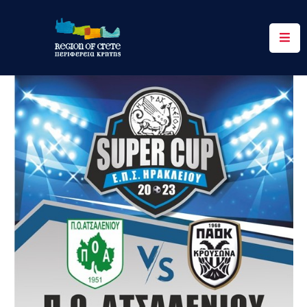
Περιφέρεια
Ενημέρωση
Έργα
&
Δράσεις
Ψηφιακές
Υπηρεσίες
Επικοινωνία