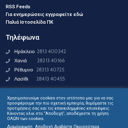
RSS Feeds
Για ενημερώσεις εγγραφείτε εδώ
Παλιά Ιστοσελίδα ΠΚ
Τηλέφωνα
Ηράκλειο
2813 400342
Χανιά
28213 40166
Ρέθυμνο
28313 40725
Λασίθι
28413 40455
Χρησιμοποιούμε cookies στον ιστότοπο μας για να σας
Συνδεθείτε μαζί μας
προσφέρουμε την πιο σχετική εμπειρία, θυμόμαστε τις
προτιμήσεις σας και τις επανειλημμένες επισκέψεις.
Κάνοντας κλικ στο "Αποδοχή", αποδέχεστε τη χρήση
ΟΛΩΝ των cookies.
Σχεδιασμός - Ανάπτυξη: Διεύθυνση Ηλεκτρονικής
Διαμόρφωση
Αποδοχή
Διαβάστε Περισσότερα