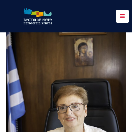
Περιφέρεια
Ενημέρωση
Έργα
&
Δράσεις
Ψηφιακές
Υπηρεσίες
Επικοινωνία