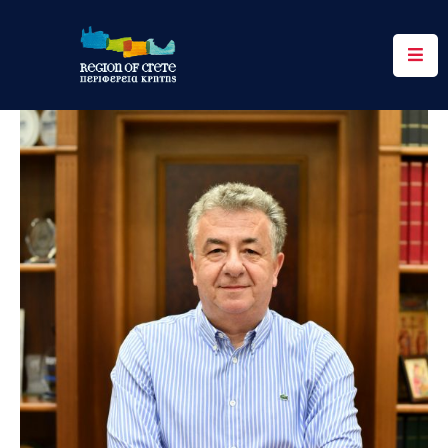
Περιφέρεια
Ενημέρωση
Έργα
&
Δράσεις
Ψηφιακές
Υπηρεσίες
Επικοινωνία