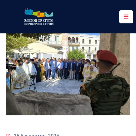
Περιφέρεια
Ενημέρωση
Έργα
&
Δράσεις
Ψηφιακές
Υπηρεσίες
Επικοινωνία
25 Αυγούστου, 2025