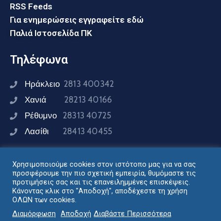
RSS Feeds
Για ενημερώσεις εγγραφείτε εδώ
Παλιά Ιστοσελίδα ΠΚ
Τηλέφωνα
Ηράκλειο
2813 400342
Χανιά
28213 40166
Ρέθυμνο
28313 40725
Λασίθι
28413 40455
Χρησιμοποιούμε cookies στον ιστότοπο μας για να σας
Συνδεθείτε μαζί μας
προσφέρουμε την πιο σχετική εμπειρία, θυμόμαστε τις
προτιμήσεις σας και τις επανειλημμένες επισκέψεις.
Κάνοντας κλικ στο "Αποδοχή", αποδέχεστε τη χρήση
ΟΛΩΝ των cookies.
Σχεδιασμός - Ανάπτυξη: Διεύθυνση Ηλεκτρονικής
Διαμόρφωση
Αποδοχή
Διαβάστε Περισσότερα
Διακυβέρνησης Περιφέρειας Κρήτης © 2024