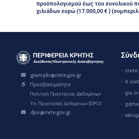
προϋπολογισμού έως του συνολικού π
χιλιάδων ευρώ (17.000,00 € ) (συμπερι
Σύνδε
crete
gram.pkr@crete.gov.gr
it.cre
Προσβασιμότητα
gis.c
Πολιτική Προστασίας Δεδομένων
Υπ. Προστασίας Δεδομένων (DPO)
gdme.
dpo@crete.gov.gr
eklog