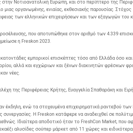
ς στην Νοτιοανατολική Ευρώπη, και στο περίπτερο της Περιφ
σιο μιας οργανωμένης, ενιαίας, εκθεσιακής παρουσίας. Στόχ
φειας των ελληνικών επιχειρήσεων και των εξαγωγών του κ
προσέλευσης, που αποτυπώθηκε στον αριθμό των 4.339 επισκ
μείωσε η Freskon 2023.
εκατοντάδες εμπορικοί επισκέπτες τόσο από Ελλάδα όσο κα
ορίου, αλλά και εγχώριων και ξένων διακινητών φρέσκων φρ
καν νέες.
λέχη της Περιφέρειας Κρήτης, Ευαγγελία Σπαθαράκη και Ειρή
ν έκδηλη, ενώ τα στοχευμένα επιχειρηματικά ραντεβού των h
ές συνεργασίες. Η Freskon κατάφερε να αναδειχθεί σε πολύτι
ιεθνώς. Ιδιαίτερα αποδοτικό ήταν το FreshCon Market, που 
καέξι αλυσίδες σούπερ μάρκετ από 11 χώρες και ειδικότερα 