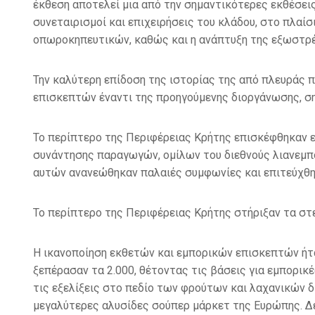
έκθεση αποτελεί μια από την σημαντικότερες εκθέσει
συνεταιρισμοί και επιχειρήσεις του κλάδου, στο πλαί
οπωροκηπευτικών, καθώς και η ανάπτυξη της εξωστρέ
Την καλύτερη επίδοση της ιστορίας της από πλευράς 
επισκεπτών έναντι της προηγούμενης διοργάνωσης, ση
Το περίπτερο της Περιφέρειας Κρήτης επισκέφθηκαν 
συνάντησης παραγωγών, ομίλων του διεθνούς λιανεμπ
αυτών ανανεώθηκαν παλαιές συμφωνίες και επιτεύχθη
Το περίπτερο της Περιφέρειας Κρήτης στήριξαν τα στε
Η ικανοποίηση εκθετών και εμπορικών επισκεπτών ήτα
ξεπέρασαν τα 2.000, θέτοντας τις βάσεις για εμπορικ
τις εξελίξεις στο πεδίο των φρούτων και λαχανικών δ
μεγαλύτερες αλυσίδες σούπερ μάρκετ της Ευρώπης. Δε