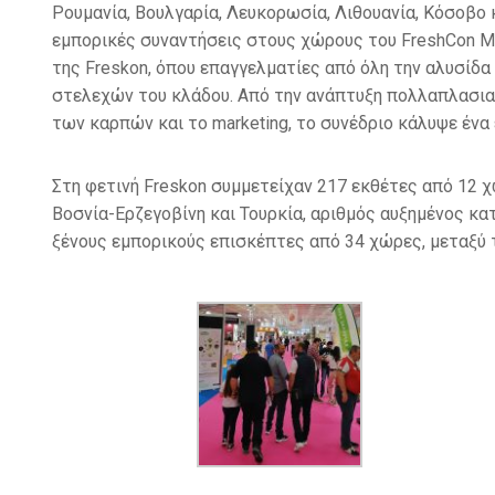
Ρουμανία, Βουλγαρία, Λευκορωσία, Λιθουανία, Κόσοβο
εμπορικές συναντήσεις στους χώρους του FreshCon M
της Freskon, όπου επαγγελματίες από όλη την αλυσίδ
στελεχών του κλάδου. Από την ανάπτυξη πολλαπλασια
των καρπών και το marketing, το συνέδριο κάλυψε ένα
Στη φετινή Freskon συμμετείχαν 217 εκθέτες από 12 χώ
Βοσνία-Ερζεγοβίνη και Toυρκία, αριθμός αυξημένος κατ
ξένους εμπορικούς επισκέπτες από 34 χώρες, μεταξύ