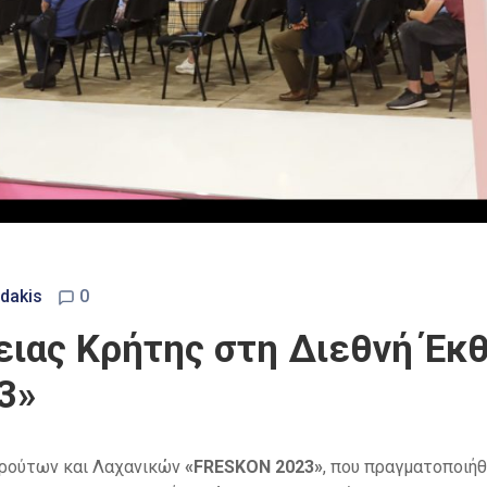
dakis
0
ιας Κρήτης στη Διεθνή Έκ
3»
Φρούτων και Λαχανικών
«F
RESKON
2023»
, που πραγματοποιή