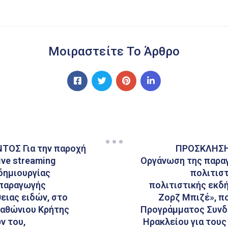
Μοιραστείτε Το Άρθρο
ΟΣ Για την παροχή
ΠΡΟΣΚΛΗΣΗ
ve streaming
Οργάνωση της παραγ
 δημιουργίας
πολιτισ
 παραγωγής
πολιτιστικής εκδή
ειας ειδών, στο
Ζορζ Μπιζέ», π
ραθώνιου Κρήτης
Προγράμματος Συνδ
ν του,
Ηρακλείου για τους