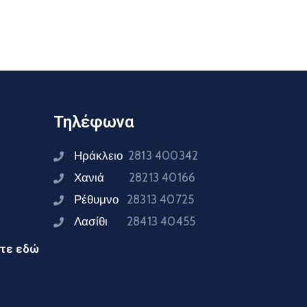
Τηλέφωνα
Ηράκλειο
2813 400342
Χανιά
28213 40166
Ρέθυμνο
28313 40725
Λασίθι
28413 40455
ίτε εδώ