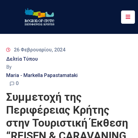
Περιφέρεια
Ενημέρωση
26 Φεβρουαρίου, 2024
Έργα
Δελτία Τύπου
&
By
Δράσεις
Maria - Markella Papastamataki
Ψηφιακές
0
Υπηρεσίες
Συμμετοχή της
Επικοινωνία
Περιφέρειας Κρήτης
στην Τουριστική Έκθεση
“REISEN & CARAVANING