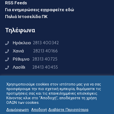
RSS Feeds
Για ενημερώσεις εγγραφείτε εδώ
Παλιά Ιστοσελίδα ΠΚ
Τηλέφωνα
Ηράκλειο
2813 400342
Χανιά
28213 40166
Ρέθυμνο
28313 40725
Λασίθι
28413 40455
Χρησιμοποιούμε cookies στον ιστότοπο μας για να σας
Συνδεθείτε μαζί μας
προσφέρουμε την πιο σχετική εμπειρία, θυμόμαστε τις
προτιμήσεις σας και τις επανειλημμένες επισκέψεις.
Κάνοντας κλικ στο "Αποδοχή", αποδέχεστε τη χρήση
ΟΛΩΝ των cookies.
Σχεδιασμός - Ανάπτυξη: Διεύθυνση Ηλεκτρονικής
Διαμόρφωση
Αποδοχή
Διαβάστε Περισσότερα
Διακυβέρνησης Περιφέρειας Κρήτης © 2024