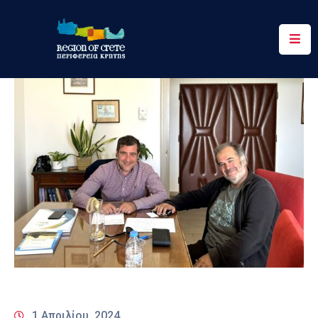
Περιφέρεια
Ενημέρωση
Έργα
&
Δράσεις
Ψηφιακές
Υπηρεσίες
Επικοινωνία
1 Απριλίου, 2024