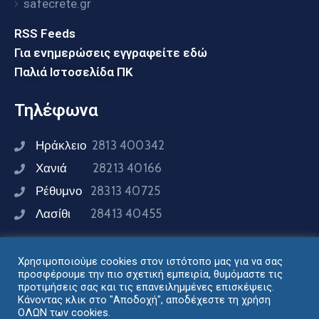
safecrete.gr
RSS Feeds
Για ενημερώσεις εγγραφείτε εδώ
Παλιά Ιστοσελίδα ΠΚ
Τηλέφωνα
Ηράκλειο
2813 400342
Χανιά
28213 40166
Ρέθυμνο
28313 40725
Λασίθι
28413 40455
Χρησιμοποιούμε cookies στον ιστότοπο μας για να σας
Συνδεθείτε μαζί μας
προσφέρουμε την πιο σχετική εμπειρία, θυμόμαστε τις
προτιμήσεις σας και τις επανειλημμένες επισκέψεις.
Κάνοντας κλικ στο "Αποδοχή", αποδέχεστε τη χρήση
ΟΛΩΝ των cookies.