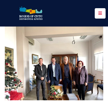
Περιφέρεια
Ενημέρωση
Έργα
&
Δράσεις
Ψηφιακές
Υπηρεσίες
Επικοινωνία