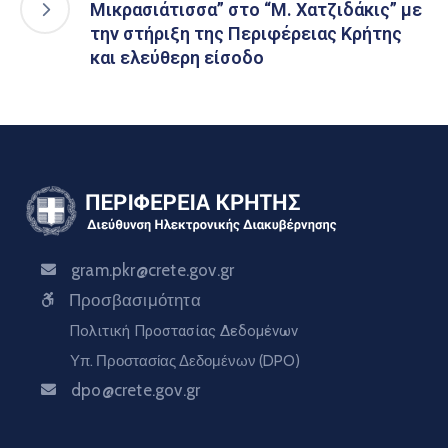
Μικρασιάτισσα” στο “Μ. Χατζιδάκις” με
την στήριξη της Περιφέρειας Κρήτης
και ελεύθερη είσοδο
gram.pkr@crete.gov.gr
Προσβασιμότητα
Πολιτική Προστασίας Δεδομένων
Υπ. Προστασίας Δεδομένων (DPO)
dpo@crete.gov.gr