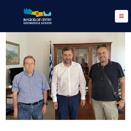
Περιφέρεια
Ενημέρωση
Έργα
&
Δράσεις
Ψηφιακές
Υπηρεσίες
Επικοινωνία