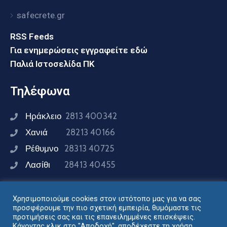
safecrete.gr
RSS Feeds
Για ενημερώσεις εγγραφείτε εδώ
Παλιά Ιστοσελίδα ΠΚ
Τηλέφωνα
Ηράκλειο
2813 400342
Χανιά
28213 40166
Ρέθυμνο
28313 40725
Λασίθι
28413 40455
Χρησιμοποιούμε cookies στον ιστότοπο μας για να σας
Συνδεθείτε μαζί μας
προσφέρουμε την πιο σχετική εμπειρία, θυμόμαστε τις
προτιμήσεις σας και τις επανειλημμένες επισκέψεις.
Κάνοντας κλικ στο "Αποδοχή", αποδέχεστε τη χρήση