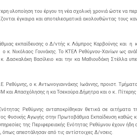
ερη υλοποίηση του έργου τη νέα σχολική χρονιά ώστε να πε
ίζονται έγκαιρα και αποτελεσματικά ακολουθώντας τους κα
άθμιας εκπαίδευσης ο Δ/ντής κ. Λάμπρος Καρβούνης και η 
αι ο κ. Νικόλαος Γουνάκης. Το ΚΤΕΛ Ρεθύμνου-Χανίων ως α
 κ. Δασκαλάκη Βασίλειο και την κα Μαθιουδάκη Στέλλα υπε
Ε. Ρεθύμνης, ο κ. Αντωνογιαννάκης Ιωάννης, προιστ. Τμήμα
ΒΜ και Απασχόλησης η κα Τσεκούρα Δήμητρα και ο κ.. Πίτερ
 Ενότητας Ρεθύμνης ανταποκρίθηκαν θετικά σε αιτήματα τ
ατος Φυσικής Αγωγής στην Πρωτοβάθμια Εκπαίδευση καθώς 
υπηρεσίες της Περιφερειακής Ενότητας Ρεθύμνου έχουν ήδη
ση, όπως απεστάλησαν από τις αντίστοιχες Δ/νσεις.