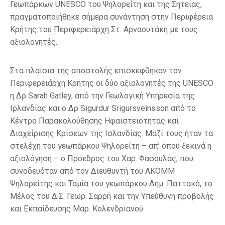
Γεωπάρκων UNESCO του Ψηλορείτη και της Σητείας,
πραγματοποιήθηκε σήμερα συνάντηση στην Περιφέρεια
Κρήτης του Περιφερειάρχη Στ. Αρναουτάκη με τους
αξιολογητές.
Στα πλαίσια της αποστολής επισκέφθηκαν τον
Περιφερειάρχη Κρήτης οι δύο αξιολογητές της UNESCO
η Δρ Sarah Gatley, από την Γεωλογική Υπηρεσία της
Ιρλανδίας και ο Δρ Sigurdur Srigursveinsson από το
Κέντρο Παρακολούθησης Ηφαιστειότητας και
Διαχείρισης Κρίσεων της Ισλανδίας. Μαζί τους ήταν τα
στελέχη του γεωπάρκου Ψηλορείτη – απ’ όπου ξεκινά η
αξιολόγηση – ο Πρόεδρος του Χαρ. Φασουλάς, που
συνοδευόταν από τον Διευθυντή του ΑΚΟΜΜ
Ψηλορείτης και Ταμία του γεωπάρκου Δημ. Παττακό, το
Μέλος του Δ.Σ. Γεωρ. Σαρρή και την Υπεύθυνη προβολής
και Εκπαίδευσης Μαρ. Κολενδριανού.