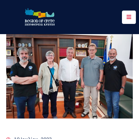
Περιφέρεια
Ενημέρωση
Έργα
&
Δράσεις
Ψηφιακές
Υπηρεσίες
Επικοινωνία