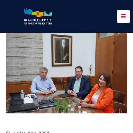
Περιφέρεια
Ενημέρωση
Έργα
&
Δράσεις
Ψηφιακές
Υπηρεσίες
Επικοινωνία