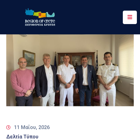
Περιφέρεια
Ενημέρωση
Έργα
&
Δράσεις
Ψηφιακές
Υπηρεσίες
Επικοινωνία
11 Μαΐου, 2026
Δελτία Τύπου