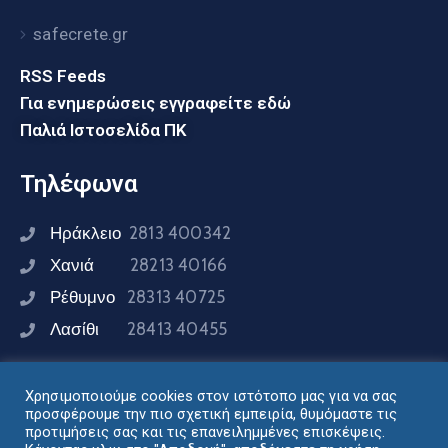
safecrete.gr
RSS Feeds
Για ενημερώσεις εγγραφείτε εδώ
Παλιά Ιστοσελίδα ΠΚ
Τηλέφωνα
Ηράκλειο
2813 400342
Χανιά
28213 40166
Ρέθυμνο
28313 40725
Λασίθι
28413 40455
Χρησιμοποιούμε cookies στον ιστότοπο μας για να σας
Συνδεθείτε μαζί μας
προσφέρουμε την πιο σχετική εμπειρία, θυμόμαστε τις
προτιμήσεις σας και τις επανειλημμένες επισκέψεις.