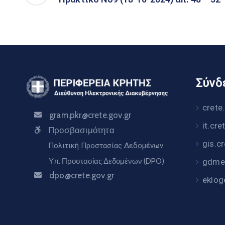
Σύνδε
crete
gram.pkr@crete.gov.gr
it.cre
Προσβασιμότητα
gis.c
Πολιτική Προστασίας Δεδομένων
Υπ. Προστασίας Δεδομένων (DPO)
gdme.
dpo@crete.gov.gr
eklog