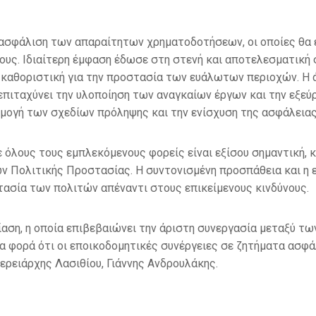
εξασφάλιση των απαραίτητων χρηματοδοτήσεων, οι οποίες θ
ους. Ιδιαίτερη έμφαση έδωσε στη στενή και αποτελεσματική σ
 καθοριστική για την προστασία των ευάλωτων περιοχών. Η ά
επιταχύνει την υλοποίηση των αναγκαίων έργων και την εξεύρ
ρμογή των σχεδίων πρόληψης και την ενίσχυση της ασφάλειας
ε όλους τους εμπλεκόμενους φορείς είναι εξίσου σημαντική,
ων Πολιτικής Προστασίας. Η συντονισμένη προσπάθεια και η
ασία των πολιτών απέναντι στους επικείμενους κινδύνους.
ρίαση, η οποία επιβεβαιώνει την άριστη συνεργασία μεταξύ 
ία φορά ότι οι εποικοδομητικές συνέργειες σε ζητήματα ασφ
ρειάρχης Λασιθίου, Γιάννης Ανδρουλάκης.