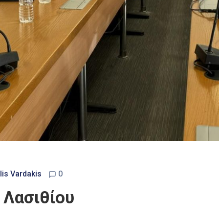
is Vardakis
0
. Λασιθίου