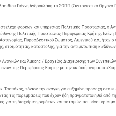
 Λασιθίου Γιάννη Ανδρουλάκη το ΣΟΠΠ (Συντονιστικό Όργανο
ν στελέχη φορέων και υπηρεσίας Πολιτικής Προστασίας, ο Α
εύθυνσης Πολιτικής Προστασίας Περιφέρειας Κρήτης, Ελέν
Αστυνομίας, Πυροσβεστικού Σώματος, Λιμενικού κ.α., ήταν ο
ς, ετοιμότητας, καταστολής, για την αντιμετώπιση κινδύνω
ν Αναγκών και Άμεσης / Βραχείας Διαχείρισης των Συνεπειώ
ενων της Περιφέρειας Κρήτης με την κωδική ονομασία «Χειμ
κ. Τσαπάκος, τόνισε την ανάγκη για αυξημένη προσοχή στα ε
τας τις παρεμβάσεις που έχουν ήδη πραγματοποιηθεί από την
ες για τη διαχείριση ρεμάτων και ποταμών, που είναι κρίσιμα