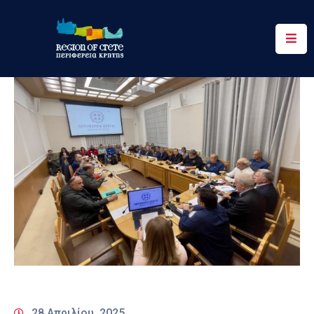
Περιφέρεια
Ενημέρωση
Έργα
&
Δράσεις
Ψηφιακές
Υπηρεσίες
Επικοινωνία
28 Απριλίου, 2025