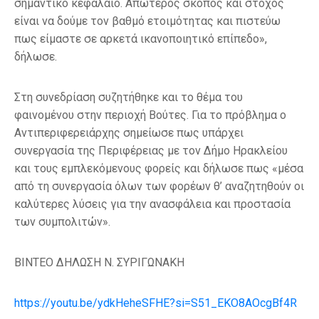
σημαντικό κεφάλαιο. Απώτερος σκοπός και στόχος
είναι να δούμε τον βαθμό ετοιμότητας και πιστεύω
πως είμαστε σε αρκετά ικανοποιητικό επίπεδο»,
δήλωσε.
Στη συνεδρίαση συζητήθηκε και το θέμα του
φαινομένου στην περιοχή Βούτες. Για το πρόβλημα ο
Αντιπεριφερειάρχης σημείωσε πως υπάρχει
συνεργασία της Περιφέρειας με τον Δήμο Ηρακλείου
και τους εμπλεκόμενους φορείς και δήλωσε πως «μέσα
από τη συνεργασία όλων των φορέων θ’ αναζητηθούν οι
καλύτερες λύσεις για την ανασφάλεια και προστασία
των συμπολιτών».
ΒΙΝΤΕΟ ΔΗΛΩΣΗ Ν. ΣΥΡΙΓΩΝΑΚΗ
https
://
youtu
.
be
/
ydkHeheSFHE
?
si
=
S
51_
EKO
8
AOcgBf
4
R