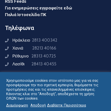
RSS Feeds
Για ενημερώσεις εγγραφείτε εδώ
Παλιά Ιστοσελίδα ΠΚ
Τηλέφωνα
Ηράκλειο
2813 400342
Χανιά
28213 40166
Ρέθυμνο
28313 40725
Λασίθι
28413 40455
Χρησιμοποιούμε cookies στον ιστότοπο μας για να σας
Συνδεθείτε μαζί μας
προσφέρουμε την πιο σχετική εμπειρία, θυμόμαστε τις
προτιμήσεις σας και τις επανειλημμένες επισκέψεις.
Κάνοντας κλικ στο "Αποδοχή", αποδέχεστε τη χρήση
ΟΛΩΝ των cookies.
Σχεδιασμός - Ανάπτυξη: Διεύθυνση Ηλεκτρονικής
Διαμόρφωση
Αποδοχή
Διαβάστε Περισσότερα
Διακυβέρνησης Περιφέρειας Κρήτης © 2024