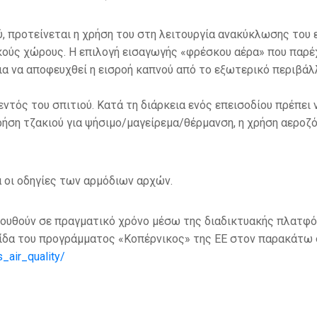
, προτείνεται η χρήση του στη λειτουργία ανακύκλωσης του 
ούς χώρους. Η επιλογή εισαγωγής «φρέσκου αέρα» που παρέ
για να αποφευχθεί η εισροή καπνού από το εξωτερικό περιβάλ
τός του σπιτιού. Κατά τη διάρκεια ενός επεισοδίου πρέπει
χρήση τζακιού για ψήσιμο/μαγείρεμα/θέρμανση, η χρήση αεροζ
ά οι οδηγίες των αρμόδιων αρχών.
ολουθούν σε πραγματικό χρόνο μέσω της διαδικτυακής πλατφ
λίδα του προγράμματος «Κοπέρνικος» της ΕΕ στον παρακάτω 
_air_quality/