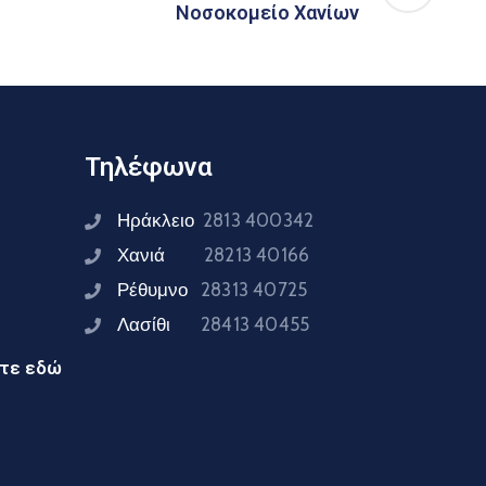
Νοσοκομείο Χανίων
Τηλέφωνα
Ηράκλειο
2813 400342
Χανιά
28213 40166
Ρέθυμνο
28313 40725
Λασίθι
28413 40455
ίτε εδώ