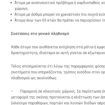
Άτομα με αναπνευστικό πρόβλημα ή καρδιοπαθείς και
χώρους.
Άτομα με άσθμα μπορεί να χρειαστούν πιο συχνά ει
Άτομα άνω των 65 ετών θα πρέπει να περιορίσουν τ
Συστάσεις στο γενικό πληθυσμό
Κάθε άτομο που αισθάνεται ενόχληση στα μάτια ή εμφα
δραστηριότητα, ιδιαίτερα αν αυτή γίνεται σε εξωτερι
Τέλος επισημαίνεται ότι λόγω της παρεμφερούς φύση
συστήματα που επηρεάζονται, τρόπος εισόδου στον ορ
πληθυσμού ως ακολούθως:
– Παραμονή σε κλειστούς χώρους. Σε περίπτωση όπου
μεταφορά της σκόνης προτείνεται η ελάττωση των άσ
(κλείσιμο παραθύρων, πορτών και λοιπών διόδων αέρα