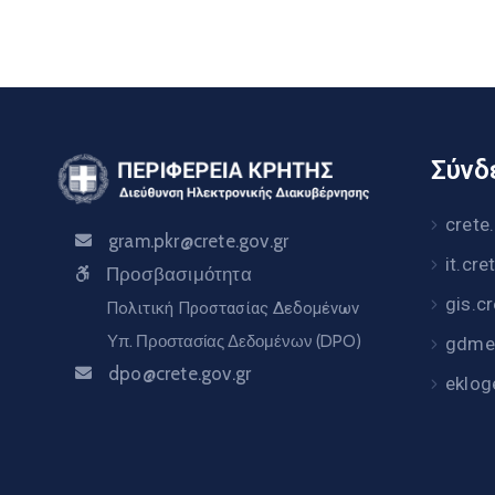
Σύνδε
crete
gram.pkr@crete.gov.gr
it.cre
Προσβασιμότητα
gis.c
Πολιτική Προστασίας Δεδομένων
Υπ. Προστασίας Δεδομένων (DPO)
gdme.
dpo@crete.gov.gr
eklog