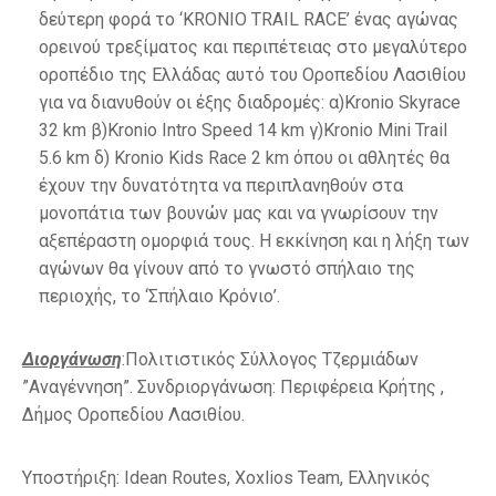
δεύτερη φορά το ‘KRONIO TRAIL RACE’ ένας αγώνας
ορεινού τρεξίματος και περιπέτειας στο μεγαλύτερο
οροπέδιο της Ελλάδας αυτό του Οροπεδίου Λασιθίου
για να διανυθούν οι έξης διαδρομές: α)Kronio Skyrace
32 km β)Kronio Intro Speed 14 km γ)Kronio Mini Trail
5.6 km δ) Kronio Kids Race 2 km όπου οι αθλητές θα
έχουν την δυνατότητα να περιπλανηθούν στα
μονοπάτια των βουνών μας και να γνωρίσουν την
αξεπέραστη ομορφιά τους. Η εκκίνηση και η λήξη των
αγώνων θα γίνουν από το γνωστό σπήλαιο της
περιοχής, το ‘Σπήλαιο Κρόνιο’.
Διοργάνωση
:Πολιτιστικός Σύλλογος Τζερμιάδων
”Αναγέννηση”. Συνδριοργάνωση: Περιφέρεια Κρήτης ,
Δήμος Οροπεδίου Λασιθίου.
Υποστήριξη: Idean Routes, Xoxlios Team, Ελληνικός