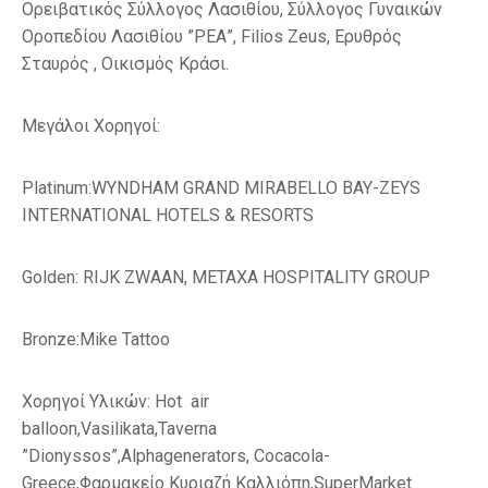
Ορειβατικός Σύλλογος Λασιθίου, Σύλλογος Γυναικών
Οροπεδίου Λασιθίου ”ΡΕΑ”, Filios Zeus, Ερυθρός
Σταυρός , Οικισμός Κράσι.
Μεγάλοι Χορηγοί:
Platinum:WYNDHAM GRAND MIRABELLO BAY-ZEYS
INTERNATIONAL HOTELS & RESORTS
Golden: RIJK ZWAAN, METAXA HOSPITALITY GROUP
Bronze:Mike Tattoo
Χορηγοί Υλικών: Hot air
balloon,Vasilikata,Taverna
”Dionyssos”,Alphagenerators, Cocacola-
Greece,Φαρμακείο Κυριαζή Καλλιόπη,SuperMarket