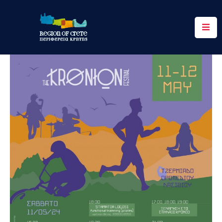
Περιφέρεια
Ενημέρωση
Έργα
&
Δράσεις
Ψηφιακές
Υπηρεσίες
Επικοινωνία