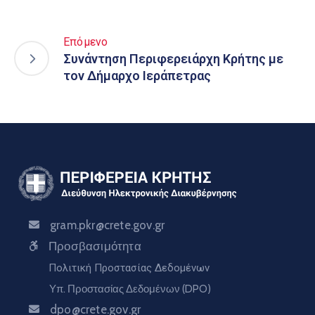
Επόμενο
Συνάντηση Περιφερειάρχη Κρήτης με
τον Δήμαρχο Ιεράπετρας
gram.pkr@crete.gov.gr
Προσβασιμότητα
Πολιτική Προστασίας Δεδομένων
Υπ. Προστασίας Δεδομένων (DPO)
dpo@crete.gov.gr