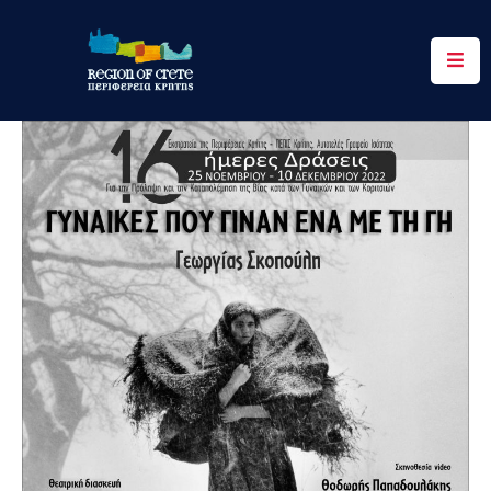
Περιφέρεια
Ενημέρωση
Έργα
&
Δράσεις
Ψηφιακές
Υπηρεσίες
Επικοινωνία