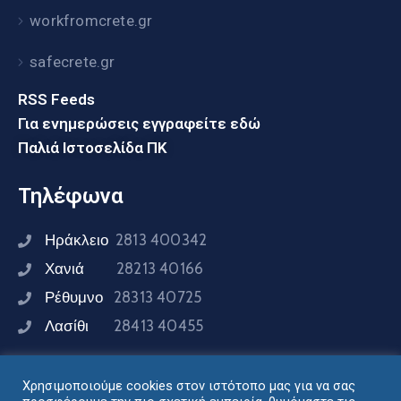
workfromcrete.gr
safecrete.gr
RSS Feeds
Για ενημερώσεις εγγραφείτε εδώ
Παλιά Ιστοσελίδα ΠΚ
Τηλέφωνα
Ηράκλειο
2813 400342
Χανιά
28213 40166
Ρέθυμνο
28313 40725
Λασίθι
28413 40455
Χρησιμοποιούμε cookies στον ιστότοπο μας για να σας
Συνδεθείτε μαζί μας