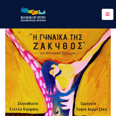
Περιφέρεια
Ενημέρωση
Έργα
&
Δράσεις
Ψηφιακές
Υπηρεσίες
Επικοινωνία