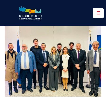
Περιφέρεια
Ενημέρωση
Έργα
&
Δράσεις
Ψηφιακές
Υπηρεσίες
Επικοινωνία