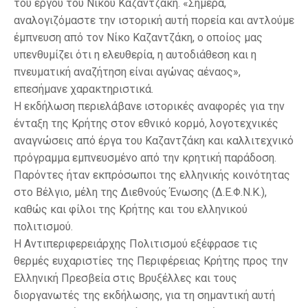
του έργου του Νίκου Καζαντζάκη. «Σήμερα,
αναλογιζόμαστε την ιστορική αυτή πορεία και αντλούμε
έμπνευση από τον Νίκο Καζαντζάκη, ο οποίος μας
υπενθυμίζει ότι η ελευθερία, η αυτοδιάθεση και η
πνευματική αναζήτηση είναι αγώνας αέναος»,
επεσήμανε χαρακτηριστικά.
Η εκδήλωση περιελάβανε ιστορικές αναφορές για την
ένταξη της Κρήτης στον εθνικό κορμό, λογοτεχνικές
αναγνώσεις από έργα του Καζαντζάκη και καλλιτεχνικό
πρόγραμμα εμπνευσμένο από την κρητική παράδοση.
Παρόντες ήταν εκπρόσωποι της ελληνικής κοινότητας
στο Βέλγιο, μέλη της Διεθνούς Ένωσης (Δ.Ε.Φ.Ν.Κ.),
καθώς και φίλοι της Κρήτης και του ελληνικού
πολιτισμού.
Η Αντιπεριφερειάρχης Πολιτισμού εξέφρασε τις
θερμές ευχαριστίες της Περιφέρειας Κρήτης προς την
Ελληνική Πρεσβεία στις Βρυξέλλες και τους
διοργανωτές της εκδήλωσης, για τη σημαντική αυτή