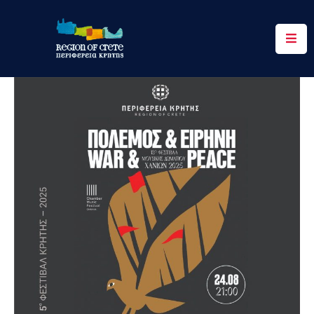
Περιφέρεια
Ενημέρωση
Έργα
&
Δράσεις
Ψηφιακές
Υπηρεσίες
Επικοινωνία