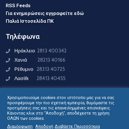
RSS Feeds
Για ενημερώσεις εγγραφείτε εδώ
Παλιά Ιστοσελίδα ΠΚ
Τηλέφωνα
Ηράκλειο
2813 400342
Χανιά
28213 40166
Ρέθυμνο
28313 40725
Λασίθι
28413 40455
Χρησιμοποιούμε cookies στον ιστότοπο μας για να σας
Συνδεθείτε μαζί μας
προσφέρουμε την πιο σχετική εμπειρία, θυμόμαστε τις
προτιμήσεις σας και τις επανειλημμένες επισκέψεις.
Κάνοντας κλικ στο "Αποδοχή", αποδέχεστε τη χρήση
ΟΛΩΝ των cookies.
Σχεδιασμός - Ανάπτυξη: Διεύθυνση Ηλεκτρονικής
Διαμόρφωση
Αποδοχή
Διαβάστε Περισσότερα
Διακυβέρνησης Περιφέρειας Κρήτης © 2024