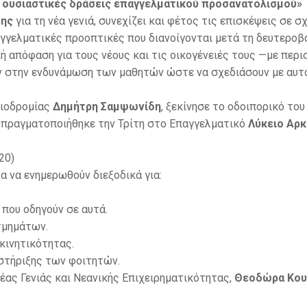
ουσιαστικές δράσεις επαγγελματικού προσανατολισμού»
της
για τη νέα γενιά, συνεχίζει και φέτος τις επισκέψεις σε 
γγελματικές προοπτικές που διανοίγονται μετά τη δευτεροβ
ή απόφαση για τους νέους και τις οικογένειές τους —με περ
ν στην ενδυνάμωση των μαθητών ώστε να σχεδιάσουν με αυτ
διοδρομίας
Δημήτρη Σαμψωνίδη
, ξεκίνησε το οδοιπορικό του
 πραγματοποιήθηκε την Τρίτη στο Επαγγελματικό
Λύκειο Αρ
20)
α να ενημερωθούν διεξοδικά για:
 που οδηγούν σε αυτά.
τμημάτων.
κινητικότητας.
στήριξης των φοιτητών.
ας Γενιάς και Νεανικής Επιχειρηματικότητας,
Θεοδώρα Κου