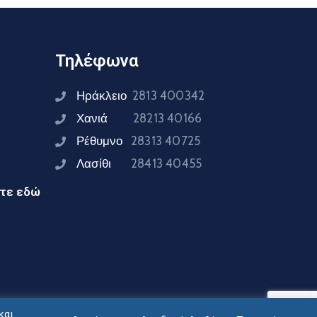
Τηλέφωνα
Ηράκλειο
2813 400342
Χανιά
28213 40166
Ρέθυμνο
28313 40725
Λασίθι
28413 40455
ίτε εδώ
και