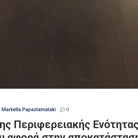
- Markella Papastamataki
0
ης Περιφερειακής Ενότητας
υ αφορά στην αποκατάστασ