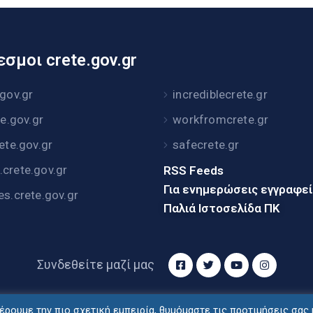
σμοι crete.gov.gr
.gov.gr
incrediblecrete.gr
te.gov.gr
workfromcrete.gr
rete.gov.gr
safecrete.gr
crete.gov.gr
RSS Feeds
Για ενημερώσεις εγγραφε
es.crete.gov.gr
Παλιά Ιστοσελίδα ΠΚ
Συνδεθείτε μαζί μας
ρουμε την πιο σχετική εμπειρία, θυμόμαστε τις προτιμήσεις σας 