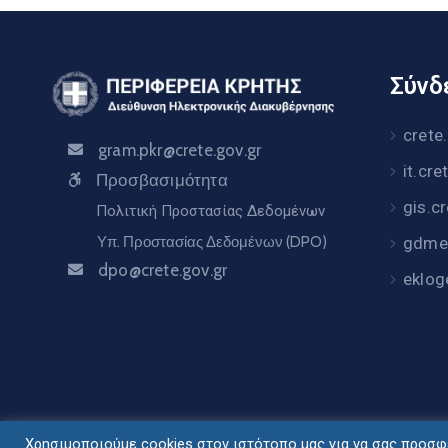
Σύνδε
crete
gram.pkr@crete.gov.gr
it.cre
Προσβασιμότητα
gis.c
Πολιτική Προστασίας Δεδομένων
Υπ. Προστασίας Δεδομένων (DPO)
gdme.
dpo@crete.gov.gr
eklog
Χρησιμοποιούμε cookies στον ιστότοπο μας για να σας προσφέ