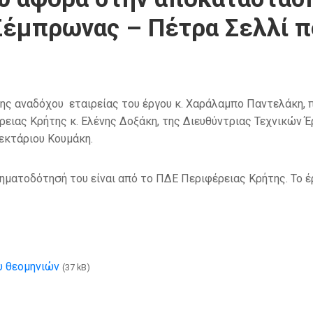
Σέμπρωνας – Πέτρα Σελλί π
ς αναδόχου εταιρείας του έργου κ. Χαράλαμπο Παντελάκη, π
ειας Κρήτης κ. Ελένης Δοξάκη, της Διευθύντριας Τεχνικών Έρ
εκτάριου Κουμάκη.
χρηματοδότησή του είναι από το ΠΔΕ Περιφέρειας Κρήτης. Το 
υ θεομηνιών
(37 kB)