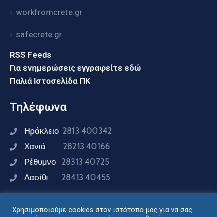
workfromcrete.gr
safecrete.gr
RSS Feeds
Για ενημερώσεις εγγραφείτε εδώ
Παλιά Ιστοσελίδα ΠΚ
Τηλέφωνα
Ηράκλειο
2813 400342
Χανιά
28213 40166
Ρέθυμνο
28313 40725
Λασίθι
28413 40455
Χρησιμοποιούμε cookies στον ιστότοπο μας για να σας
Συνδεθείτε μαζί μας