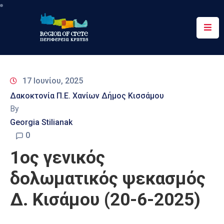
Περιφέρεια
Ενημέρωση
17 Ιουνίου, 2025
Έργα
Δακοκτονία Π.Ε. Χανίων Δήμος Κισσάμου
&
By
Δράσεις
Georgia Stilianak
Ψηφιακές
0
Υπηρεσίες
1ος γενικός
Επικοινωνία
δολωματικός ψεκασμός
Δ. Κισάμου (20-6-2025)