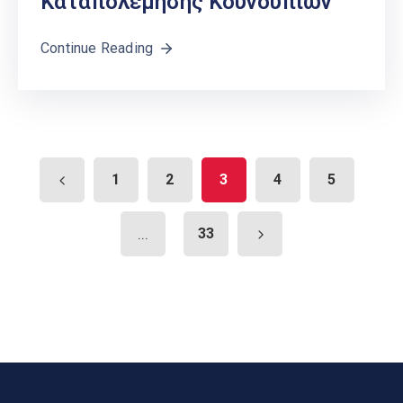
Καταπολέμησης Κουνουπιών
Continue Reading
1
2
3
4
5
...
33