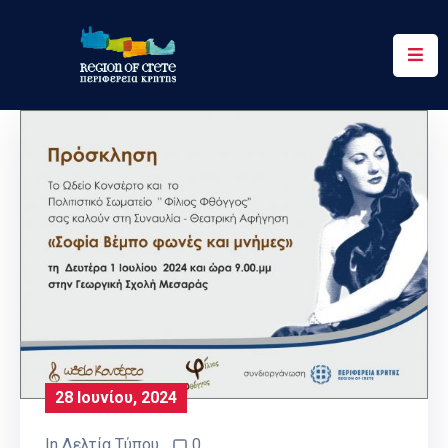
Περιφέρεια
Ενημέρωση
Έργα
&
Δράσεις
Ψηφιακές
Υπηρεσίες
Επικοινωνία
28 Ιουνίου, 2024
In
Δελτία Τύπου
0