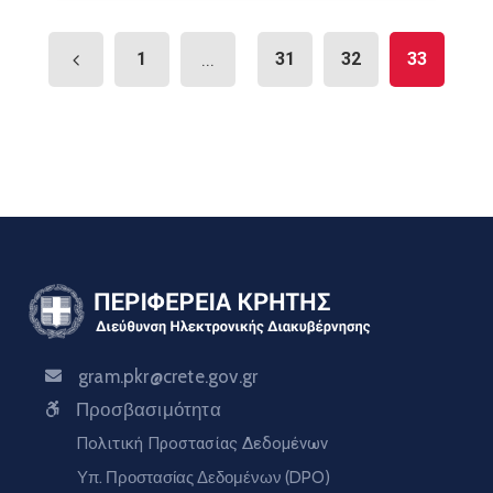
1
...
31
32
33
gram.pkr@crete.gov.gr
Προσβασιμότητα
Πολιτική Προστασίας Δεδομένων
Υπ. Προστασίας Δεδομένων (DPO)