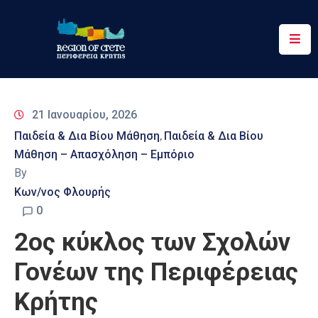
Περιφέρεια
Ενημέρωση
21 Ιανουαρίου, 2026
Έργα
Παιδεία & Δια Βίου Μάθηση
Παιδεία & Δια Βίου
‚
&
Μάθηση – Απασχόληση – Εμπόριο
Δράσεις
By
Ψηφιακές
Κων/νος Φλουρής
Υπηρεσίες
0
2ος κύκλος των Σχολών
Επικοινωνία
Γονέων της Περιφέρειας
Κρήτης