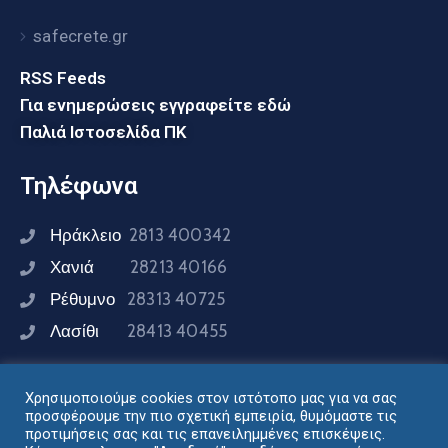
safecrete.gr
RSS Feeds
Για ενημερώσεις εγγραφείτε εδώ
Παλιά Ιστοσελίδα ΠΚ
Τηλέφωνα
Ηράκλειο
2813 400342
Χανιά
28213 40166
Ρέθυμνο
28313 40725
Λασίθι
28413 40455
Χρησιμοποιούμε cookies στον ιστότοπο μας για να σας
Συνδεθείτε μαζί μας
προσφέρουμε την πιο σχετική εμπειρία, θυμόμαστε τις
προτιμήσεις σας και τις επανειλημμένες επισκέψεις.