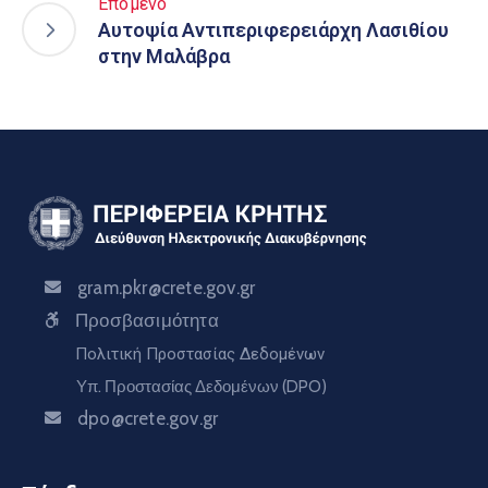
Επόμενο
Αυτοψία Αντιπεριφερειάρχη Λασιθίου
στην Μαλάβρα
gram.pkr@crete.gov.gr
Προσβασιμότητα
Πολιτική Προστασίας Δεδομένων
Υπ. Προστασίας Δεδομένων (DPO)
dpo@crete.gov.gr