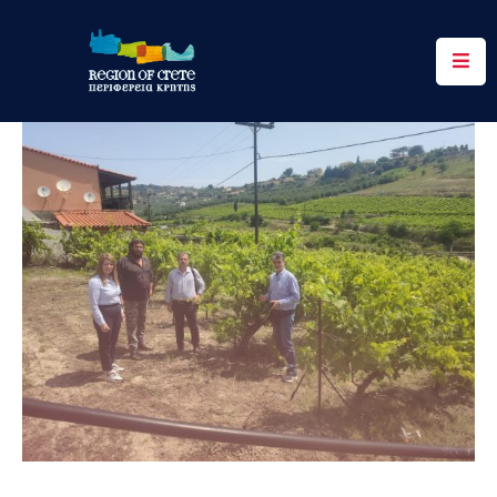
Περιφέρεια
Ενημέρωση
Έργα
&
Δράσεις
Ψηφιακές
Υπηρεσίες
Επικοινωνία