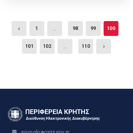
1
...
98
99
100
101
102
...
110
gram.pkr@crete.gov.gr