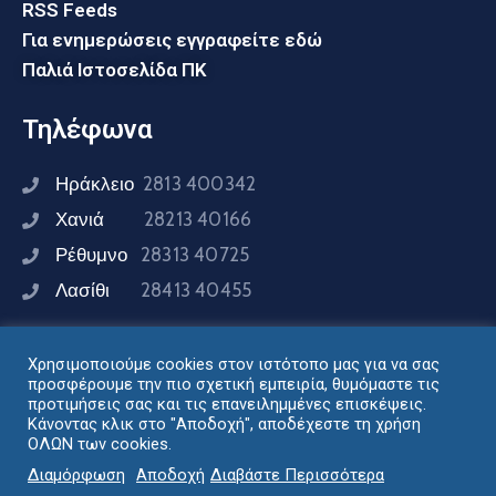
RSS Feeds
Για ενημερώσεις εγγραφείτε εδώ
Παλιά Ιστοσελίδα ΠΚ
Τηλέφωνα
Ηράκλειο
2813 400342
Χανιά
28213 40166
Ρέθυμνο
28313 40725
Λασίθι
28413 40455
Χρησιμοποιούμε cookies στον ιστότοπο μας για να σας
Συνδεθείτε μαζί μας
προσφέρουμε την πιο σχετική εμπειρία, θυμόμαστε τις
προτιμήσεις σας και τις επανειλημμένες επισκέψεις.
Κάνοντας κλικ στο "Αποδοχή", αποδέχεστε τη χρήση
ΟΛΩΝ των cookies.
Σχεδιασμός - Ανάπτυξη: Διεύθυνση Ηλεκτρονικής
Διαμόρφωση
Αποδοχή
Διαβάστε Περισσότερα
Διακυβέρνησης Περιφέρειας Κρήτης © 2024