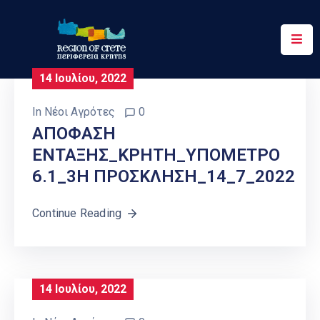
Περιφέρεια
14 Ιουλίου, 2022
Ενημέρωση
In
Νέοι Αγρότες
0
Έργα
ΑΠΟΦΑΣΗ
&
ΕΝΤΑΞΗΣ_ΚΡΗΤΗ_ΥΠΟΜΕΤΡΟ
Δράσεις
6.1_3Η ΠΡΟΣΚΛΗΣΗ_14_7_2022
Ψηφιακές
Υπηρεσίες
Continue Reading
Επικοινωνία
14 Ιουλίου, 2022