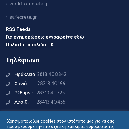
workfromcrete.gr
safecrete.gr
RSS Feeds
Για ενημερώσεις εγγραφείτε εδώ
Παλιά Ιστοσελίδα ΠΚ
Τηλέφωνα
Ηράκλειο
2813 400342
Χανιά
28213 40166
Ρέθυμνο
28313 40725
Λασίθι
28413 40455
Χρησιμοποιούμε cookies στον ιστότοπο μας για να σας
Συνδεθείτε μαζί μας
προσφέρουμε την πιο σχετική εμπειρία, θυμόμαστε τις