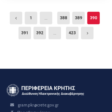
1
...
388
389
390
391
392
...
423
gram.pkr@crete.gov.gr