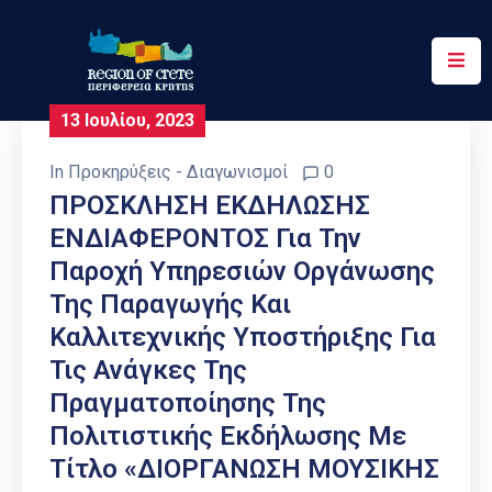
Περιφέρεια
13 Ιουλίου, 2023
Ενημέρωση
In
Προκηρύξεις - Διαγωνισμοί
0
Έργα
ΠΡΟΣΚΛΗΣΗ ΕΚΔΗΛΩΣΗΣ
&
ΕΝΔΙΑΦΕΡΟΝΤΟΣ Για Την
Δράσεις
Παροχή Υπηρεσιών Οργάνωσης
Ψηφιακές
Της Παραγωγής Και
Υπηρεσίες
Καλλιτεχνικής Υποστήριξης Για
Τις Ανάγκες Της
Επικοινωνία
Πραγματοποίησης Της
Πολιτιστικής Εκδήλωσης Με
Τίτλο «ΔΙΟΡΓΑΝΩΣΗ ΜΟΥΣΙΚΗΣ