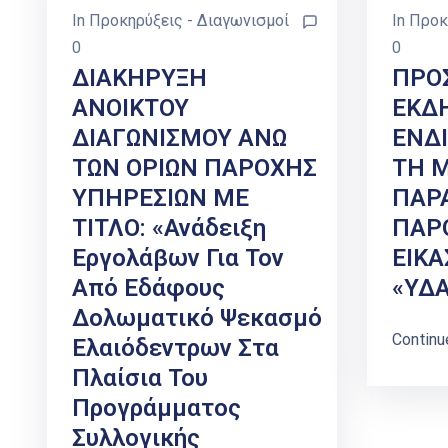
In
Προκηρύξεις - Διαγωνισμοί
In
Προκ
0
0
ΔΙΑΚΗΡΥΞΗ
ΠΡΟ
ΑΝΟΙΚΤΟΥ
ΕΚΔ
ΔΙΑΓΩΝΙΣΜΟΥ ΑΝΩ
ΕΝΔ
ΤΩΝ ΟΡΙΩΝ ΠΑΡΟΧΗΣ
ΤΗ Μ
ΥΠΗΡΕΣΙΩΝ ΜΕ
ΠΑΡ
ΤΙΤΛΟ: «Ανάδειξη
ΠΑΡ
Εργολάβων Για Τον
ΕΙΚΑ
Από Εδάφους
«ΥΔΑ
Δολωματικό Ψεκασμό
Continu
Ελαιόδεντρων Στα
Πλαίσια Του
Προγράμματος
Συλλογικής