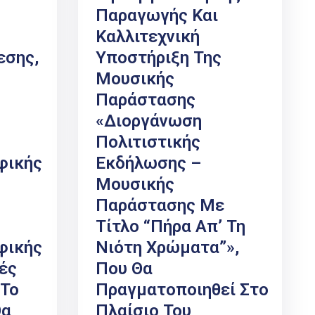
Παραγωγής Και
Καλλιτεχνική
εσης,
Υποστήριξη Της
Μουσικής
Παράστασης
«Διοργάνωση
Πολιτιστικής
φικής
Εκδήλωσης –
Μουσικής
Παράστασης Με
Τίτλο “Πήρα Απ’ Τη
φικής
Νιότη Χρώματα”»,
ές
Που Θα
 Το
Πραγματοποιηθεί Στo
Θα
Πλαίσιο Του