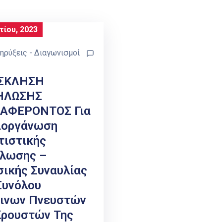
τίου, 2023
ηρύξεις - Διαγωνισμοί
ΣΚΛΗΣΗ
ΗΛΩΣΗΣ
ΙΑΦΕΡΟΝΤΟΣ Για
ιοργάνωση
τιστικής
λωσης –
ικής Συναυλίας
Συνόλου
ινων Πνευστών
Κρουστών Της