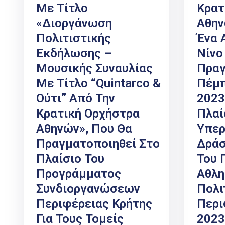
Με Τίτλο
Κρατ
«Διοργάνωση
Αθην
Πολιτιστικής
Ένα 
Εκδήλωσης –
Νίνο
Μουσικής Συναυλίας
Πραγ
Με Τίτλο “Quintarco &
Πέμπ
Ούτι” Από Την
2023
Κρατική Ορχήστρα
Πλαί
Αθηνών», Που Θα
Υπερ
Πραγματοποιηθεί Στo
Δράσ
Πλαίσιο Του
Του 
Προγράμματος
Αθλη
Συνδιοργανώσεων
Πολι
Περιφέρειας Κρήτης
Περι
Για Τους Τομείς
2023