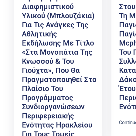
Διαφημιστικού
Στου
Υλικού (μπλουζάκια)
Τη Μ
Για Τις Ανάγκες Της
Παγι
Αθλητικής
Παγί
Εκδήλωσης Με Τίτλο
Mcph
«Στα Μονοπάτια Της
Του 
Κνωσσού & Του
Συλλ
Γιούχτα», Που Θα
Κατα
Πραγματοποιηθεί Στο
Δάκο
Πλαίσιο Του
Έτου
Προγράμματος
Περι
Συνδιοργανώσεων
Ενότ
Περιφερειακής
Continu
Ενότητας Ηρακλείου
Για Τους Τομείς