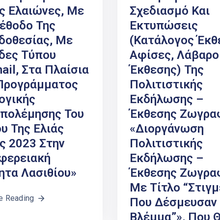
ς Ελαιώνες, Με
Σχεδιασμό Και
έθοδο Της
Εκτυπώσεις
δοθεσίας, Με
(κατάλογος Έκθ
δες Τύπου
Αφίσες, Λάβαρο
ail, Στα Πλαίσια
Έκθεσης) Της
Προγράμματος
Πολιτιστικής
ογικής
Εκδήλωσης –
πολέμησης Του
Έκθεσης Ζωγρα
υ Της Ελιάς
«Διοργάνωση
ς 2023 Στην
Πολιτιστικής
φερειακή
Εκδήλωσης –
ητα Λασιθίου»
Έκθεσης Ζωγρα
Με Τίτλο “Στιγμ
e Reading
Που Δέσμευσαν
Βλέμμα”», Που 