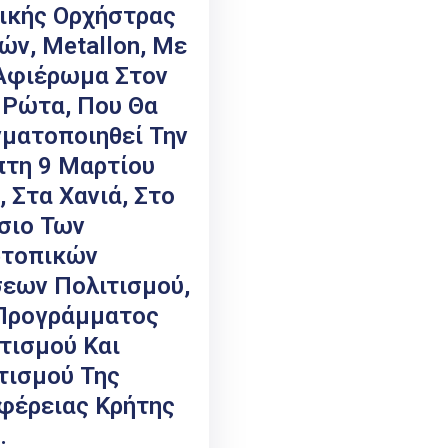
ικής Ορχήστρας
ών, Metallon, Με
Αφιέρωμα Στον
 Ρώτα, Που Θα
ματοποιηθεί Την
τη 9 Μαρτίου
, Στα Χανιά, Στο
σιο Των
τοπικών
εων Πολιτισμού,
Προγράμματος
τισμού Και
τισμού Της
φέρειας Κρήτης
.