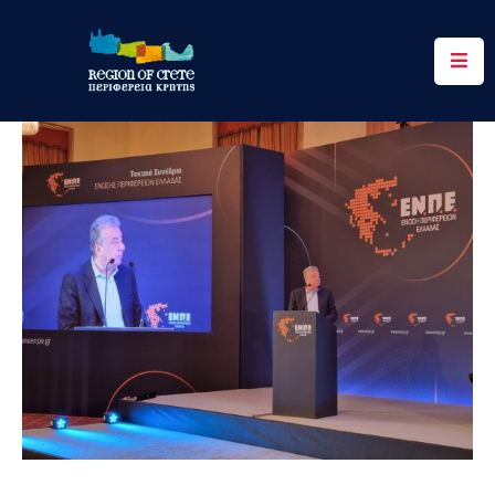
Περιφέρεια
Ενημέρωση
Έργα
&
Δράσεις
Ψηφιακές
Υπηρεσίες
Επικοινωνία